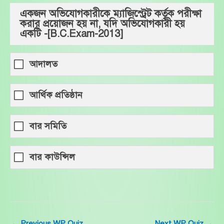
একজন অভিযোগকারীকে ম্যাজিস্ট্রেট কর্তৃক পরীক্ষা
করার প্রয়োজন হয় না, যদি অভিযোগকারী হয়
একটি -[B.C.Exam-2013]
আদালত
আর্থিক প্রতিষ্ঠান
বার সমিতি
বার কাউন্সিল
←
Previous WP Quiz
Next WP Quiz
→