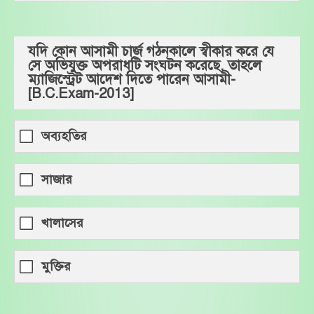
যদি কোন আসামী চার্জ গঠনকালে স্বীকার করে যে
সে অভিযুক্ত অপরাধটি সংঘটন করেছে, তাহলে
ম্যাজিস্ট্রেট আদেশ দিতে পারেন আসামী-
[B.C.Exam-2013]
অব্যহতির
সাজার
খালাসের
মুক্তির