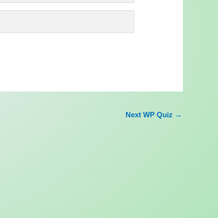
Next WP Quiz
→