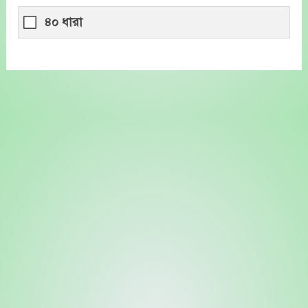
৪০ ধারা