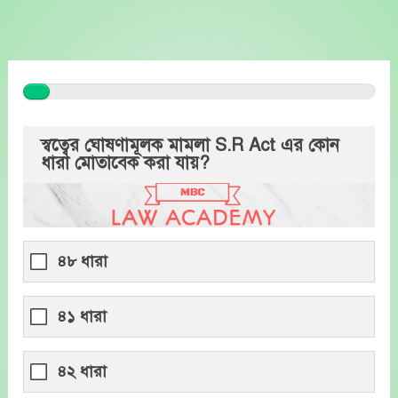
Skip
to
content
স্বত্বের ঘোষণামূলক মামলা S.R Act এর কোন
ধারা মোতাবেক করা যায়?
৪৮ ধারা
৪১ ধারা
৪২ ধারা