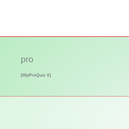
Skip
to
content
pro
[WpProQuiz X]