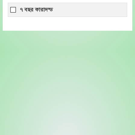
৭ বছর কারাদন্ড