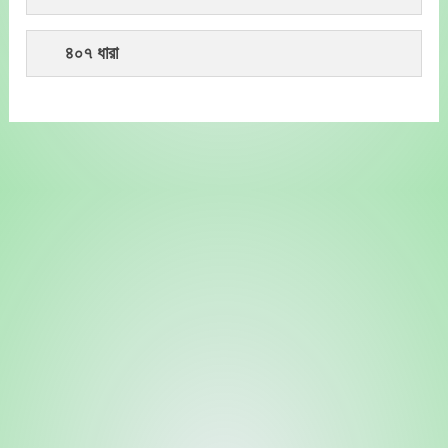
৪০৭ ধারা