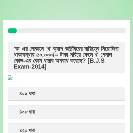
Skip
to
content
'ক' এর দোকানে 'খ' ক্যাশ কাউন্টারের দায়িত্বে নিয়োজিত
থাকাবস্থায় ৫০,০০০/= টাকা সরিয়ে ফেলে খ' পেনাল
কোড-এর কোন ধারার অপরাধ করেছে? [B.J.S
Exam-2014]
৪০৯ ধারা
৪০৮ ধারা
৪২০ ধারা