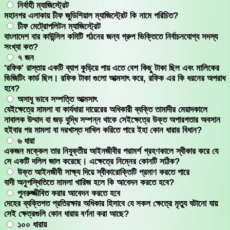
নির্বাহী ম্যাজিস্ট্রেট
মহানগর এলাকায় চীফ জুডিশিয়াল ম্যাজিস্ট্রেট কি নামে পরিচিত?
চীফ মেট্রোপলিটন ম্যাজিস্ট্রেট
বাংলাদেশ বার কাউন্সিল কমিটি গঠনের জন্য গ্রুপ ভিক্তিতে নির্বাচনযোগ্য সদস্য
সংখ্যা কত?
৭ জন
'রফিক' রাস্তায় একটি ব্যাগ কুড়িয়ে পায় এতে বেশ কিছু টাকা ছিল এবং মালিকের
ভিজিটিং কার্ড ছিল। রফিক টাকা গুলো আত্মসাৎ করে, রফিক এর কি ধরনের অপরাধ
হবে?
অসাধু ভাবে সম্পত্তি আত্মসাৎ
যেইক্ষেত্রে মামলা বা কার্যধারা দায়েরের অধিকারী ব্যক্তি তামাদীর মেয়াদকালে
নাবালক উম্মাদ বা জড় বুদ্ধি সম্পন্ন থাকে সেইক্ষেত্রে উক্ত অপারগতার অবসান
হইবার পর মামলা বা দরখাস্ত দাখিল করিতে পারে ইহা কোন ধারার বিধান?
৬ ধারা
একজন মক্কেল তার নিযুক্তীয় আইনজীবীর পরামর্শ গ্রহণকালে স্বীকার করে যে
সে একটি দলিল জাল করেছে। এক্ষেত্রে নিম্নের কোনটি সঠিক?
উক্ত আইনজীবী সাক্ষ্য দিয়ে স্বীকারোক্তিটি প্রমাণ করতে পারে
বাদী অনুপস্থিতিতে মামলা খারিজ হলে কি আবেদন করতে হবে?
পুনরুজ্জীবিত করার আবেদন করতে হবে
দেহের ব্যক্তিগত প্রতিরক্ষার অধিকার হিসাবে যে সকল ক্ষেত্রে মৃত্যু ঘটানো যায়
সেই ক্ষেত্রগুলি কোন ধারায় বর্ণনা করা আছে?
১০০ ধারায়