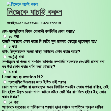
Skip
to
নিজেকে যাচাই করুন
content
মোবাইল-০১৭১৮৫৭৭১৪৪, ০১৯৭৮৫৭৭১৪৪
রেস-সাবজুডিসের বিধান দেওয়ানী কার্যবিধির কোন ধারায়?
১০ ধারা
তামাদি আইনের কোন ধারার বিধানটির মূল মামলার ক্ষেত্রে প্রযোজ্য নয়?
৫ ধারা
ডাইং ডিক্লারেশন সংজ্ঞা সাক্ষ্য আইনের কোন ধারায় আছে?
৩২(১) ধারা
সম্পত্তির বা পদের বা নাগরিক অধিকার সম্পর্কিত মামলাকে দেওয়ানী মামলা বলা
হয় ইহা কোন ধারায় বর্ণনা করা হইয়াছে?
৯ ধারা
Leading question কি?
প্রত্যাশিত উত্তরের জন্য ইঙ্গিত বাহী প্রশ্ন
কোন মামলা আপীল বা দরখাস্তের জন্য নির্ধারিত তামাদীর মেয়াদ গণনা করিবে, যেই
দিন হইতে উক্ত মেয়াদ গণনা করিতে হইবে সেই দিন বাদ দিতে হইবে ইহা কোন
ধারার বিধান?
১২ ধারা
আদালতে স্বত্ত্বের বা মালিকানার প্রমাণ ছাড়া স্থাবর সম্পত্তির প্রকৃত মালিক