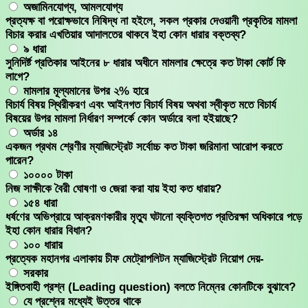
অজামিনযোগ্য, আমলযোগ্য
প্রত্যক্ষ বা পরোক্ষভাবে নিষিদ্ধ না হইলে, সকল প্রকার দেওয়ানী প্রকৃতির মামলা
বিচার করার এখতিয়ার আদালতের থাকবে ইহা কোন ধারার বক্তব্য?
৯ ধারা
সুনিদির্ষ্ট প্রতিকার আইনের ৮ ধারার অধীনে মামলার ক্ষেত্রে কত টাকা কোর্ট ফি
লাগে?
মামলার মূল্যমানের উপর ২% হারে
বিচার্য বিষয় স্থিরীকরণ এবং আইনগত বিচার্য বিষয় অথবা স্বীকৃত মতে বিচার্য
বিষয়ের উপর মামলা নির্ধারণ সম্পর্কে কোন অর্ডারে বলা হইয়াছে?
অর্ডার ১৪
একজন প্রথম শ্রেণীর ম্যাজিস্ট্রেট সর্বোচ্চ কত টাকা জরিমানা আরোপ করতে
পারেন?
১০০০০ টাকা
নিজ সাক্ষীকে বৈরী ঘোষণা ও জেরা করা যায় ইহা কত ধারায়?
১৫৪ ধারা
ধর্ষণের অভিপ্রায়ে আক্রমণকারীর মৃত্যু ঘটানো ব্যক্তিগত প্রতিরক্ষা অধিকারে পড়ে
ইহা কোন ধারার বিধান?
১০০ ধারার
প্রত্যেক মহানগর এলাকায় চীফ মেট্রোপলিটন ম্যাজিস্ট্রেট নিয়োগ দেয়-
সরকার
ইঙ্গিতবাহী প্রশ্ন (Leading question) বলতে নিম্নের কোনটিকে বুঝাবে?
যে প্রশ্নের মধ্যেই উত্তর থাকে