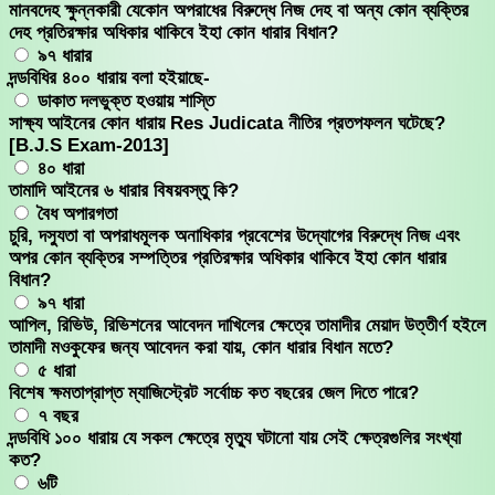
মানবদেহ ক্ষুন্নকারী যেকোন অপরাধের বিরুদ্ধে নিজ দেহ বা অন্য কোন ব্যক্তির
দেহ প্রতিরক্ষার অধিকার থাকিবে ইহা কোন ধারার বিধান?
৯৭ ধারার
দন্ডবিধির ৪০০ ধারায় বলা হইয়াছে-
ডাকাত দলভুক্ত হওয়ায় শাস্তি
সাক্ষ্য আইনের কোন ধারায় Res Judicata নীতির প্রতপফলন ঘটেছে?
[B.J.S Exam-2013]
৪০ ধারা
তামাদি আইনের ৬ ধারার বিষয়বস্তু কি?
বৈধ অপারগতা
চুরি, দস্যুতা বা অপরাধমূলক অনাধিকার প্রবেশের উদ্যোগের বিরুদ্ধে নিজ এবং
অপর কোন ব্যক্তির সম্পত্তির প্রতিরক্ষার অধিকার থাকিবে ইহা কোন ধারার
বিধান?
৯৭ ধারা
আপিল, রিভিউ, রিভিশনের আবেদন দাখিলের ক্ষেত্রে তামাদীর মেয়াদ উত্তীর্ণ হইলে
তামাদী মওকুফের জন্য আবেদন করা যায়, কোন ধারার বিধান মতে?
৫ ধারা
বিশেষ ক্ষমতাপ্রাপ্ত ম্যাজিস্ট্রেট সর্বোচ্চ কত বছরের জেল দিতে পারে?
৭ বছর
দন্ডবিধি ১০০ ধারায় যে সকল ক্ষেত্রে মৃত্যু ঘটানো যায় সেই ক্ষেত্রগুলির সংখ্যা
কত?
৬টি