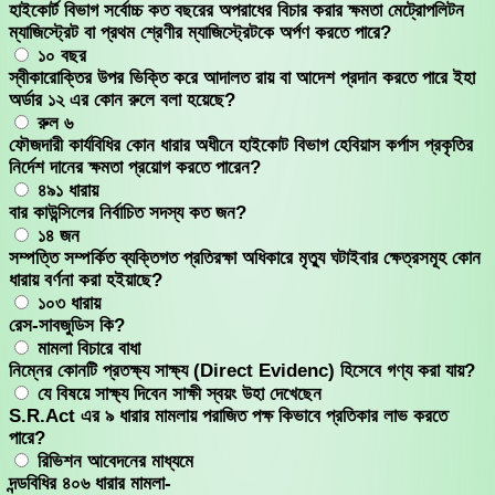
হাইকোর্ট বিভাগ সর্বোচ্চ কত বছরের অপরাধের বিচার করার ক্ষমতা মেট্রোপলিটন
ম্যাজিস্ট্রেট বা প্রথম শ্রেণীর ম্যাজিস্ট্রেটকে অর্পণ করতে পারে?
১০ বছর
স্বীকারোক্তির উপর ভিক্তি করে আদালত রায় বা আদেশ প্রদান করতে পারে ইহা
অর্ডার ১২ এর কোন রুলে বলা হয়েছে?
রুল ৬
ফৌজদারী কার্যবিধির কোন ধারার অধীনে হাইকোট বিভাগ হেবিয়াস কর্পাস প্রকৃতির
নির্দেশ দানের ক্ষমতা প্রয়োগ করতে পারেন?
৪৯১ ধারায়
বার কাউন্সিলের নির্বাচিত সদস্য কত জন?
১৪ জন
সম্পত্তি সম্পর্কিত ব্যক্তিগত প্রতিরক্ষা অধিকারে মৃত্যু ঘটাইবার ক্ষেত্রসমূহ কোন
ধারায় বর্ণনা করা হইয়াছে?
১০৩ ধারায়
রেস-সাবজুডিস কি?
মামলা বিচারে বাধা
নিম্নের কোনটি প্রতক্ষ্য সাক্ষ্য (Direct Evidenc) হিসেবে গণ্য করা যায়?
যে বিষয়ে সাক্ষ্য দিবেন সাক্ষী স্বয়ং উহা দেখেছেন
S.R.Act এর ৯ ধারার মামলায় পরাজিত পক্ষ কিভাবে প্রতিকার লাভ করতে
পারে?
রিভিশন আবেদনের মাধ্যমে
দন্ডবিধির ৪০৬ ধারার মামলা-