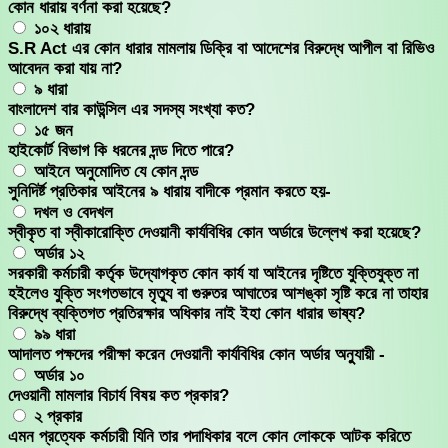
কোন ধারায় বর্ণনা করা হয়েছে?
১০২ ধারায়
S.R Act এর কোন ধারার মামলায় ডিক্রি বা আদেশের বিরুদ্ধে আপীল বা রিভিও
আবেদন করা যায় না?
৯ ধারা
বাংলাদেশ বার কাউন্সিল এর সদস্য সংখ্যা কত?
১৫ জন
হাইকোর্ট বিভাগ কি ধরনের দন্ড দিতে পারে?
আইনে অনুমোদিত যে কোন দন্ড
সুনিদির্ষ্ট প্রতিকার আইনের ৯ ধারায় বাদীকে প্রমান করতে হয়-
দখল ও বেদখল
স্বীকৃত বা স্বীকারোক্তি দেওয়ানী কার্যবিধির কোন অর্ডারে উল্লেখ করা হয়েছে?
অর্ডার ১২
সরকারী কর্মচারী কর্তৃক উদ্যোগকৃত কোন কার্য যা আইনের দৃষ্টিতে যুক্তিযুক্ত না
হইলেও যুক্তি সংগতভাবে মৃত্যু বা গুরুতর আঘাতের আশঙ্কা সৃষ্টি করে না তাহার
বিরুদ্ধে ব্যক্তিগত প্রতিরক্ষার অধিকার নাই ইহা কোন ধারার ভাষ্য?
৯৯ ধারা
আদালত পক্ষদের পরীক্ষা করেন দেওয়ানী কার্যবিধির কোন অর্ডার অনুুযায়ী -
অর্ডার ১০
দেওয়ানী মামলার বিচার্য বিষয় কত প্রকার?
২ প্রকার
এমন প্রত্যেক কর্মচারী যিনি তার পদাধিকার বলে কোন লোককে আটক করিতে