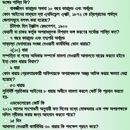
ভঙ্গের শাস্তি কি?
যাবজ্জীবন কারাদন্ড অথবা ১০ বছর কারাদন্ড এবং অর্থদন্ড
কোন আইনের মাধ্যমে দ্যা এ্যভিডেন্স এ্যাক্ট, ১৮৭২ কে চট্রগ্রামের পার্বত্য
জেলাসমূহে বলবৎ করা হয়েছে?
চিটাগাং হিল ট্রাক্টস রেগুলেশন, ১৯০০
কেরানী বা চাকর কর্তৃক অপরাধমূলক বিশ্বাস ভঙ্গ করণের সর্বোচ্চ শাস্তি কত?
৭ বছর কারাদন্ড এবং তদুপরি অর্থদন্ড
সাব্যস্ত দেনাদারের সংজ্ঞা দেওয়ানী কার্যবিধির কোন ধারায়?
২(১০) ধারা
সম্পত্তি বা পদের অধিকার সম্পর্কে মামলা দেওয়ানী আদালতে দায়ের করতে হইবে
ইহা কোন ধারার বিধান?
৯ ধারা
কোন ধারায় গ্রেফতারকারী অফিসারকে অপরাধজনক অস্ত্র আটক করার ক্ষমতা দেয়া
হয়েছে?
৫৩ ধারায়
সুনিদির্ষ্ট প্রতিকার আইনের ৮ ধারার অধীনে মামলা করলে কোর্ট ফি প্রদান করতে
হয়-
এডভেলোরেম কোর্ট ফি
২০১২ সালের সংশোধনী অনুুযায়ী কত দিনের মধ্যে মোকদ্দমার এক পক্ষ অপরপক্ষকে
দলিল স্বীকার করার জন্য আহবান করতে পারে?
১৫ দিন
আদালত দেওয়ানী কার্যবিধির ৩০ ধারায় কি পদক্ষেপ গ্রহন করে?