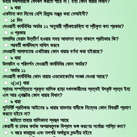
উহার দখলদারকে বেদখল করতে পারে না। ইহা কোন ধারার বিধান?
৯ ধারা
একটানা কত দিনের বেশি রিমান্ড মঞ্জুর করা বেআইনী?
১৫ দিন
দেওয়ানী কার্যবিধির অর্ডার ১২ অনুযায়ী স্বীকারোক্তি বা স্বীকৃত কত প্রকার?
৩ প্রকার
তামাদির মেয়াদ উত্তীর্ণ হওয়ার সময় আদালত বন্ধ থাকলে প্রতিকার কি?
পরবর্তী কার্যদিবসে দাখিল করবে
দেওয়ানী আদালতের এখতিয়ার কোন ধারায় বর্ণনা করা হইয়াছে?
৯ ধারা
উদঘাটন ও পরিদর্শন দেওয়ানী কার্যবিধির কোন অর্ডার?
অর্ডার ১১
দেওয়ানী কার্যবিধির কোন ধারায় এডভোকেটের সংজ্ঞা দেওয়া আছে?
২(১৫) ধারা
স্থাবর সম্পত্তিতে প্রকৃত মালিক ছাড়া দখলকারীদের স্বত্বই উৎকৃষ্ট স্বত্ব ইহা
এস আর এ্যাক্টের কোন ধারার বিধান?
৯ ধারা
সুনিদির্ষ্ট প্রতিকার আইনের ৯ ধারার মামলার বাদীকে নিম্নের কোন বিষয়টি প্রমাণ
করতে হইবে না?
জমিতে তাহার মালিকানা স্বত্ত্ব আছে
কেরানী বা চাকর কর্তক অপরাধমূলক বিশ্বাস ভঙ্গ করণের সর্বোচ্চ শাস্তি কত?
৭ বছর কারাদন্ড এবং তদপরি অর্থদন্ডে দন্ডনীয় হইবে