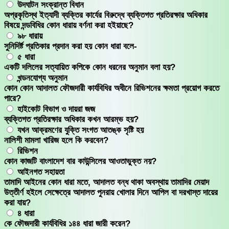
উদঘাটন সংক্রান্ত বিধান
অপ্রকৃতিস্থ ইত্যাদী ব্যক্তির কার্যের বিরুদ্ধে ব্যক্তিগত প্রতিরক্ষার অধিকার
বিষয়ে দন্ডবিধির কোন ধারায় বর্ণনা করা হইয়াছে?
৯৮ ধারায়
সুনিদির্ষ্ট প্রতিকার প্রদান করা হয় কোন ধারা বলে-
৫ ধারা
একটি দলিলের সত্যায়িত কপিকে কোন ধরনের অনুমান বলা হয়?
খন্ডনযোগ্য অনুমান
কোন কোন আদালত ফৌজদারী কার্যবিধির অধীনে রিভিশনের ক্ষমতা প্রয়োগ করতে
পারে?
হাইকোট বিভাগ ও দায়রা জজ
ব্যক্তিগত প্রতিরক্ষার অধিকার কখন আরম্ভ হয়?
যখন আক্রমণের যুক্তি সংগত আতঙ্ক সৃষ্টি হয়
নালিশী মামলা খারিজ হলে কি করবেন?
রিভিশন
কোন কাজটি বাংলাদেশ বার কাউন্সিলের আওতাভুক্ত নয়?
আইনগত সহায়তা
তামাদি আইনের কোন ধারা মতে, আদালত বন্ধ থাকা অবস্থায় তামাদির মেয়াদ
উত্তীর্ণ হইলে সেক্ষেত্রে আদালত পুনরায় খোলার দিনে আপিল বা দরখাস্ত দায়ের
করা যায়?
৪ ধারা
কে ফৌজদারী কার্যবিধির ১৪৪ ধারা জারী করেন?