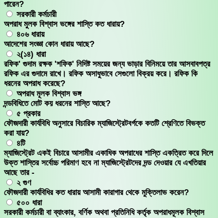
পারেন?
সরকারী কর্মচারী
অপরাধ মুলক বিশ্বাস ভঙ্গের শাস্তি কত ধারায়?
৪০৬ ধারায়
আদেশের সংজ্ঞা কোন ধারায় আছে?
২(১৪) ধারা
রফিক' গুদাম রক্ষক 'শফিক' নিদিষ্ট সময়ের জন্য ভাড়ার বিনিময়ে তার আসবাবপত্র
রফিক এর গুদামে রাখে। রফিক অসাধুভাবে সেগুলো বিক্রয় করে। রফিক কি
ধরনের অপরাধ করেছে?
অপরাধ মূলক বিশ্বাস ভঙ্গ
দন্ডবিধিতে মোট কয় ধরনের শাস্তি আছে?
৫ প্রকার
ফৌজদারী কার্যবিধি অনুসারে বিচারিক ম্যাজিস্ট্রেটবর্গকে কতটি শ্রেণিতে বিভক্ত
করা যায়?
৪টি
ম্যাজিস্ট্রেট একই বিচারে আসামীর একাধিক অপরাধের শাস্তি একত্রিত করে দিলে
উক্ত শাস্তির সর্বোচ্চ পরিমাণ হবে না ম্যাজিস্ট্রেটদের দন্ড দেওয়ার যে এখতিয়ার
আছে তার -
২ গুণ
ফৌজদারী কার্যবিধির কত ধারায় আসামী কারাগার থেকে মুক্তিলাভ করেন?
৫০০ ধারা
সরকারী কর্মচারী বা ব্যাংকার, বর্ণিক অথবা প্রতিনিধি কর্তৃক অপরাধমূলক বিশ্বাস