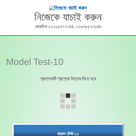
Skip
to
নিজেকে যাচাই করুন
content
মোবাইল-০১৭১৮৫৭৭১৪৪, ০১৯৭৮৫৭৭১৪৪
Model Test-10
প্রত্যেকটি প্রশ্নের উত্তর দিতে হবে
মডেল টেস্ট-১১