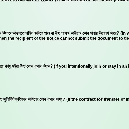
িল সাক্ষ্য হিসাবে আদালতে দাখিল করিতে পারে না ইহা সাক্ষ্য আইনের কোন ধারায় উল্লেখ
 then the recipient of the notice cannot submit the document to t
দস্য বলিয়া গণ্য হইবে ইহা কোন ধারার বিধান? (If you intentionally join or st
সম্ভব নহে ইহা সুনিদির্ষ্ট প্রতিকার আইনের কোন ধারার ভাষ্য? (If the contract for t