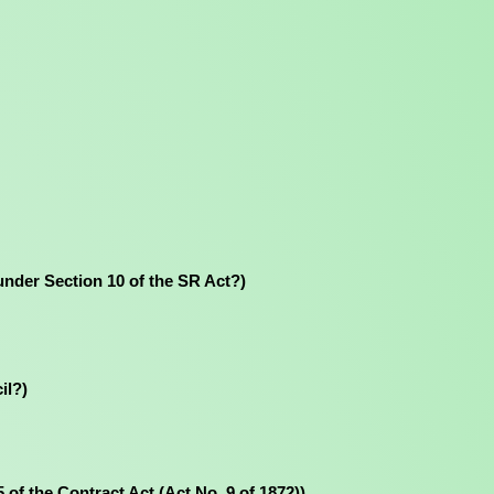
rty under Section 10 of the SR Act?)
il?)
n 25 of the Contract Act (Act No. 9 of 1872)).