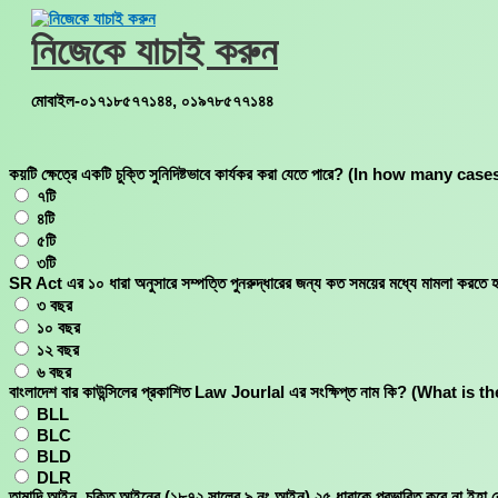
Skip
to
নিজেকে যাচাই করুন
content
মোবাইল-০১৭১৮৫৭৭১৪৪, ০১৯৭৮৫৭৭১৪৪
কয়টি ক্ষেত্রে একটি চুক্তি সুনিদিষ্টভাবে কার্যকর করা যেতে পারে? (In how m
৭টি
৪টি
৫টি
৩টি
SR Act এর ১০ ধারা অনুসারে সম্পত্তি পুনরুদ্ধারের জন্য কত সময়ের মধ্যে মা
৩ বছর
১০ বছর
১২ বছর
৬ বছর
বাংলাদেশ বার কাউন্সিলের প্রকাশিত Law Jourlal এর সংক্ষিপ্ত নাম কি? (W
BLL
BLC
BLD
DLR
তামাদি আইন, চুক্তি আইনের (১৮৭২ সালের ৯ নং আইন) ২৫ ধারাকে প্রভাবিত করে ন