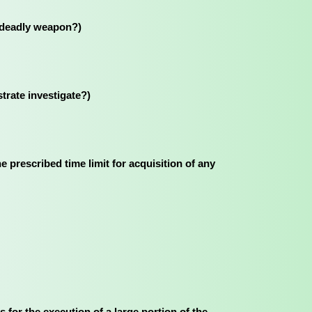
h a deadly weapon?)
istrate investigate?)
within the prescribed time limit for acquisition of any
provides for the execution of a large portion of the