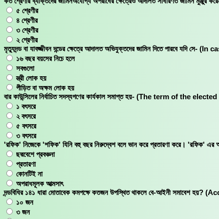
কত শ্রেণীর ব্যক্তিদের জামিনঅযোগ্য অপরাধের ক্ষেত্রেও আদালত সাধারণত জামিন
৫ শ্রেণীর
৪ শ্রেণীর
৩ শ্রেণীর
২ শ্রেণীর
মৃত্যুদন্ড বা যাবজ্জীবন দন্ডের ক্ষেত্রে আদালত অভিযুক্তদের জামিন দিতে পারবে 
১৬ বছর বয়সের নিচে হলে
সবগুলো
স্ত্রী লোক হয়
পীড়িত বা অক্ষম লোক হয়
বার কাউন্সিলের নির্বাচিত সদস্যগণের কার্যকাল সমাপ্ত হয়- (The term of the 
১ বৎসরে
২ বৎসরে
৫ বৎসরে
৩ বৎসরে
'রফিক' নিজেকে 'শফিক' যিনি বহু বছর নিরুদ্বেশ বলে ভান করে প্রতারণা করে। '
ছদ্মবেশে প্রবঞ্চনা
প্রতারণা
কোনটিই না
অপরাধমূলক আত্মসাৎ
দন্ডবিধির ১৪১ ধারা মোতাবেক কমপক্ষে কতজন উপস্থিত থাকলে বে-আইনী সমাবেশ 
১০ জন
৩ জন