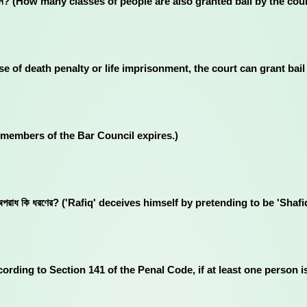
 মুঞ্জুর করেন? (How many classes of people are also granted bail by the 
যদি সে- (In case of death penalty or life imprisonment, the court can grant b
elected members of the Bar Council expires.)
রফিক' এর অপরাধ কি ধরণের? ('Rafiq' deceives himself by pretending to be '
হয়? (According to Section 141 of the Penal Code, if at least one person