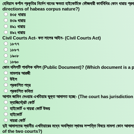
হেবিয়াস কর্পাস প্রকৃতির নির্দেশ দানের ক্ষমতা হাইকোর্টকে ফৌজদারী কার্যবিধ
directions of habeas corpus nature?)
৪৩৫ ধারায়
৪৩৯ ধারায়
৪৯১ ধারায়
৪৯২ ধারায়
Civil Courts Act- কত সালের আইন- (Civil Courts Act)
১৮৭৭
১৮৮৭
১৯০৮
১৮৬০
কোন দলিলটি পাবলিক দলিল (Public Document)? (Which document is a
মামলার আরজী
উইল
প্রকাশিত পত্র
প্রকাশিত কবিতা
আগাম জামিন দেওয়ার এখতিয়ার ভুক্ত আদালত হচ্ছে- (The court has jurisdictio
ম্যাজিস্ট্রেট কোর্ট
হাইকোর্ট ও দায়রা কোর্ট উভয়
হাইকোর্ট
দায়রা কোর্ট
দুই আদালতের স্থানীয় এখতিয়ারের মধ্যে অবস্থিত স্থাবর সম্পত্তি বিষয়ে মামলা
of the two courts?)