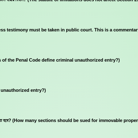
ষ্য? (Witness testimony must be taken in public court. This is a commen
ctions of the Penal Code define criminal unauthorized entry?)
nal unauthorized entry?)
রে মামলা করতে হবে? (How many sections should be sued for immovable pr