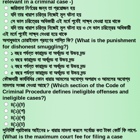
relevant in a criminal case -)
জরিমানা নির্ণয়ের জন্য তা প্রয়োজন হয়
যদি তার খারাপ চরিত্র নিজেই মূল ঘটনা হয়
সে ভাল চরিত্রের অধিকারী এই মর্মে পূর্বেই সাক্ষ্য দেওয়া হয়ে থাকে
যদি তার খারাপ চরিত্র নিজেই মূল ঘটনা হয় ও সে ভাল চরিত্রের অধিকারী
এই মর্মে পূর্বেই সাক্ষ্য দেওয়া হয়ে থাকে
অসাধুভাবে চোরাইমাল গ্রহণের শাস্তি কি? (What is the punishment
for dishonest smuggling?)
১ বছর পর্যন্ত কারাদন্ড বা অর্থদন্ড বা উভয় দন্ড
৩ বছর কারাদন্ড বা অর্থদন্ড বা উভয় দন্ড
২ বছর পর্যন্ত কারাদন্ড বা অর্থদন্ড বা উভয় দন্ড
৫ বছর পর্যন্ত কারাদন্ড বা অর্থদন্ড বা উভয় দন্ড
ফৌজদারী কার্যবিধির কোন ধারায় আমলের অযোগ্য অপরাধ ও আমলের অযোগ্য
মামলার সংজ্ঞা দেওয়া আছে? (Which section of the Code of
Criminal Procedure defines ineligible offenses and
ineligible cases?)
৪(১)(চ)
৪(১)(গ)
৪(১)(খ)
৪(১)(ঢ)
সুনিদির্ষ্ট প্রতিকার আইনের ৮ ধারায় মামলা করলে সর্বোচ্চ কত টাকা কোর্ট ফি লাগে-
(What is the maximum court fee for filing a case