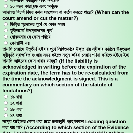
যাবজ্জীবন কারাদন্ড এবং অর্থ দন্ড
১০ বছর কারা দন্ড এবং অর্থদন্ড
আদালত বিচার্য বিষয় কখন সংশোধন বা কর্তন করতে পারে? (When can the
court amend or cut the matter?)
ডিক্রি প্রদানের পূর্বে যে কোন সময়
যুক্তিতর্ক উপস্থাপনের পূর্বে
মোকদ্দমার যে কোন পর্যায়ে
কোনটিই নয়
তামাদি মেয়াদে উত্তীর্ণ হইবার পূর্বে লিখিতভাবে উক্ত দায় স্বীকার করিলে উক্তরুপ
স্বীকৃতি স্বাক্ষরিত হওয়ার সময় হইতে নতুন করিয়া মেয়াদ গণনা করিতে হইবে ইহা
তামাদি আইনের কোন ধারার ভাষ্য? (If the liability is
acknowledged in writing before the expiration of the
expiration date, the term has to be re-calculated from
the time the acknowledgment is signed. This is a
commentary on which section of the statute of
limitations?)
১৯ ধারা
১২ ধারা
১৮ ধারা
১৪ ধারা
সাক্ষ্য আইনের কোন ধারা মতে জবানবন্দি গ্রহণকালে Leading question
করা যায় না? (According to which section of the Evidence