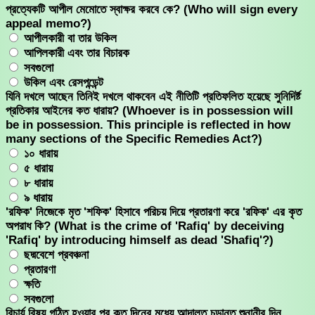
প্রত্যেকটি আপীল মেমোতে স্বাক্ষর করবে কে? (Who will sign every
appeal memo?)
আপীলকারী বা তার উকিল
আপিলকারী এবং তার বিচারক
সবগুলো
উকিল এবং রেসপন্ডেন্ট
যিনি দখলে আছেন তিনিই দখলে থাকবেন এই নীতিটি প্রতিফলিত হয়েছে সুনিদির্ষ্ট
প্রতিকার আইনের কত ধারায়? (Whoever is in possession will
be in possession. This principle is reflected in how
many sections of the Specific Remedies Act?)
১০ ধারায়
৫ ধারায়
৮ ধারায়
৯ ধারায়
'রফিক' নিজেকে মৃত 'শফিক' হিসাবে পরিচয় দিয়ে প্রতারণা করে 'রফিক' এর কৃত
অপরাধ কি? (What is the crime of 'Rafiq' by deceiving
'Rafiq' by introducing himself as dead 'Shafiq'?)
ছদ্মবেশে প্রবঞ্চনা
প্রতারণা
ক্ষতি
সবগুলো
বিচার্য বিষয় গঠিত হওয়ার পর কত দিনের মধ্যে আদালত চুড়ান্ত শুনানীর দিন