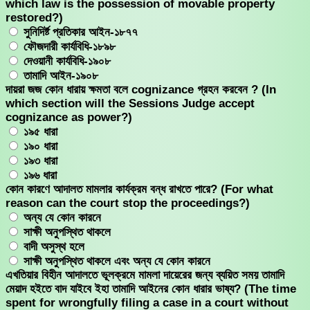
which law is the possession of movable property
restored?)
সুনিদির্ষ্ট প্রতিকার আইন-১৮৭৭
ফৌজদারী কার্যবিধি-১৮৯৮
দেওয়ানী কার্যবিধি-১৯০৮
তামাদি আইন-১৯০৮
দায়রা জজ কোন ধারায় ক্ষমতা বলে cognizance গ্রহন করবেন ? (In
which section will the Sessions Judge accept
cognizance as power?)
১৯৫ ধারা
১৯০ ধারা
১৯৩ ধারা
১৯৬ ধারা
কোন কারণে আদালত মামলার কার্যক্রম বন্ধ রাখতে পারে? (For what
reason can the court stop the proceedings?)
অন্য যে কোন কারনে
সাক্ষী অনুপস্থিত থাকলে
বাদী অসুস্থ হলে
সাক্ষী অনুপস্থিত থাকলে এবং অন্য যে কোন কারনে
এখতিয়ার বিহীন আদালতে ভূলক্রমে মামলা দায়েরের জন্য ব্যয়িত সময় তামাদি
মেয়াদ হইতে বাদ যাইবে ইহা তামাদি আইনের কোন ধারার ভাষ্য? (The time
spent for wrongfully filing a case in a court without