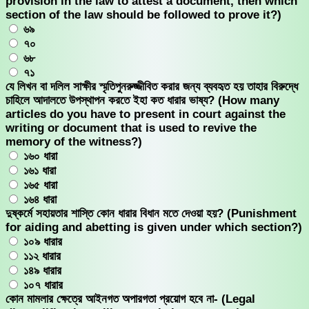
provision in the law to attest a document, then which
section of the law should be followed to prove it?)
৬৯
৭০
৬৮
৭১
যে লিখন বা দলিল সাক্ষীর স্মৃতিপুনরুজ্জীবিত করার জন্য ব্যবহৃত হয় তাহার বিরুদ্ধে
চাহিলে আদালতে উপস্থাপন করতে ইহা কত ধারার ভাষ্য? (How many
articles do you have to present in court against the
writing or document that is used to revive the
memory of the witness?)
১৬০ ধারা
১৬১ ধারা
১৬৫ ধারা
১৬৪ ধারা
দুষ্কর্মে সহায়তার শাস্তি কোন ধারার বিধান মতে দেওয়া হয়? (Punishment
for aiding and abetting is given under which section?)
১০৯ ধারার
১১২ ধারার
১৪৯ ধারার
১০৭ ধারার
কোন মামলার ক্ষেত্রে আইনগত অপারগতা প্রয়োগ হবে না- (Legal