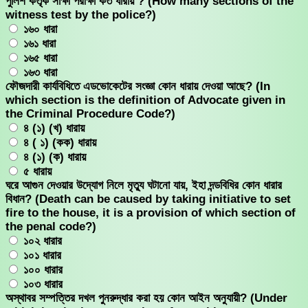
পুলিশ কর্তৃক সাক্ষী পরীক্ষা কত ধারায় ? (How many sections of the
witness test by the police?)
১৬০ ধারা
১৬১ ধারা
১৬৫ ধারা
১৬৩ ধারা
ফৌজদারী কার্যবিধিতে এডভোকেটের সংজ্ঞা কোন ধারায় দেওয়া আছে? (In
which section is the definition of Advocate given in
the Criminal Procedure Code?)
৪ (১) (খ) ধারায়
৪ ( ১) (কক) ধারায়
৪ (১) (ক) ধারায়
৫ ধারায়
ঘরে আগুন দেওয়ার উদ্যোগ নিলে মৃত্যু ঘটানো যায়, ইহা দন্ডবিধির কোন ধারার
বিধান? (Death can be caused by taking initiative to set
fire to the house, it is a provision of which section of
the penal code?)
১০২ ধারার
১০১ ধারার
১০০ ধারার
১০৩ ধারার
অস্থাবর সম্পত্তির দখল পুনরুদ্ধার করা হয় কোন আইন অনুযায়ী? (Under