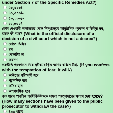
under Section 7 of the Specific Remedies Act?)
২০,০০০/-
৪০,০০০/-
৫০,০০০/-
১০,০০০/-
কোন দেওয়ানী আদালতের কোন সিদ্ধান্তের আনুষ্ঠানিক প্রকাশ যা ডিক্রি নয়,
তাকে কী বলে? (What is the official disclosure of a
decision of a civil court which is not a decree?)
সোলে ডিক্রি
রায়
কোনটিই না
আদেশ
ভয়ভীতি প্রলোভন দিয়ে স্বীকারোক্তি আদায় করিলে উহা- (If you confess
with the temptation of fear, it will-)
আইনের পরিপন্থী হবে
প্রাসঙ্গিক হবে
অবৈধ হবে
অপ্রাসঙ্গিক হবে
কত ধারায় পাবলিক প্রসিকিউটারকে মামলা প্রত্যাহারের ক্ষমতা দেয়া হয়েছে?
(How many sections have been given to the public
prosecutor to withdraw the case?)
৪৯৩ ধারায়