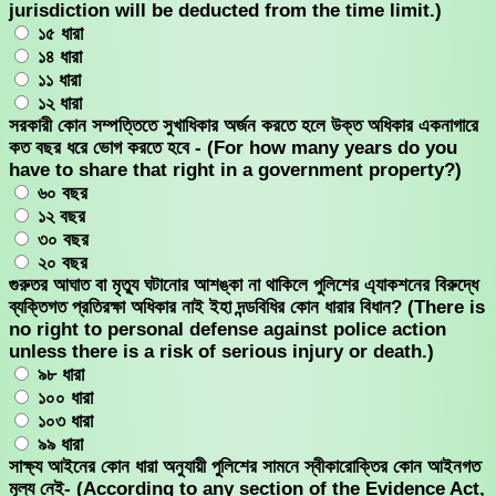
jurisdiction will be deducted from the time limit.)
১৫ ধারা
১৪ ধারা
১১ ধারা
১২ ধারা
সরকারী কোন সম্পত্তিতে সুখাধিকার অর্জন করতে হলে উক্ত অধিকার একনাগারে
কত বছর ধরে ভােগ করতে হবে - (For how many years do you
have to share that right in a government property?)
৬০ বছর
১২ বছর
৩০ বছর
২০ বছর
গুরুতর আঘাত বা মৃত্যু ঘটানোর আশঙ্কা না থাকিলে পুলিশের এ্যাকশনের বিরুদ্ধে
ব্যক্তিগত প্রতিরক্ষা অধিকার নাই ইহা দন্ডবিধির কোন ধারার বিধান? (There is
no right to personal defense against police action
unless there is a risk of serious injury or death.)
৯৮ ধারা
১০০ ধারা
১০৩ ধারা
৯৯ ধারা
সাক্ষ্য আইনের কোন ধারা অনুযায়ী পুলিশের সামনে স্বীকারােক্তির কোন আইনগত
মূল্য নেই- (According to any section of the Evidence Act,