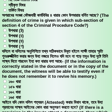
স্বীকৃত বিষয়
তর্কিত বিষয়
অপরাধের সংজ্ঞা ফৌজদারী কার্যবিধির ৪ ধারার কোন উপধারায় বর্নিত আছে? (The
definition of crime is given in which sub-section of
section 4 of the Criminal Procedure Code?)
উপধারা (ঠ)
উপধারা (ঢ)
উপধারা (চ)
উপধারা (ণ)
দলিলে বা দলিলের অনুলিপিতে তথ্য সঠিকভাবে বিধৃত হইলে সাক্ষী তাহার স্মৃতি
পুনঃরুজ্জীবিত করার জন্য উহা নজরে নিলেও যদি মনে না পড়ে তবুও উহা দৃষ্টে তিনি
সাক্ষ্য দিতে পারবেন ইহা কত ধারায় বলা আছে- (If the information is
correctly stated in the document or in the copy of the
document, the witness will be able to testify even if
he does not remember it to revive his memory.)
১৬০ ধারা
১৫৯ ধারা
১৬২ ধারা
১৬৫ ধারা
আইনে যদি কোন দলিল পত্যয়ন (Attested) করার বিধান থাকে, তবে উহা
প্রমানের সাক্ষ্য আইনের কোন ধারা অনুসরণ করতে হবে? (If there is a