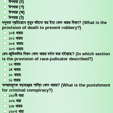
উপধারা (চ)
উপধারা (গ)
উপধারা (জ)
উপধারা (ঠ)
দস্যূতা প্রতিরোধে মৃত্যু ঘটানো যায় ইহা কোন ধারার বিধান? (What is the
provision of death to prevent robbery?)
১০৪ ধারায়
১০১ ধারায়
১০৫ ধারায়
১০৩ ধারায়
রেস-জুডিকাটার বিধান কোন ধারায় বর্ননা করা হইয়াছে? (In which section
is the provision of race-judicator described?)
১২ ধারায়
১৪ ধারায়
১০ ধারায়
১১ ধারায়
অপরাধমূলক ষড়যন্ত্রের শাস্তি কোন ধারায়? (What is the punishment
for criminal conspiracy?)
১২০বি ধারা
১০৯ ধারা
১১৯ ধারায়
১২০এ ধারা