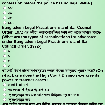
confession before the police has no legal value.)
১৬৪
২৬
২৫
১৬৭
Bangladesh Legal Practitioners and Bar Council
Order, 1972 এর অধীনে অ্যাডভােকেটদের জন্য কত ধরনের সংগঠন রয়েছে-
(What are the types of organizations for advocates
under Bangladesh Legal Practitioners and Bar
Council Order, 1972-)
২
১
৫
৩
হাইকোর্ট বিভাগ মামলা স্থানান্তরের ক্ষমতা কিসের ভিক্তিতে প্রয়োগ করে? (On
what basis does the High Court Division exercise its
power to transfer cases?)
সরকারি আদেশে
আবেদনের ভিত্তিতে প্রয়োগ করে
স্বতঃপ্রবৃত্ত হয়ে এবং আবেদনের ভিত্তিতে প্রয়োগ করে
স্বতঃপ্রবৃত্ত হয়ে
কোন আপীল দায়েরের জন্য যেই ডিক্রি, দন্ডাদেশ বা আদেশের বিরুদ্ধে আপিল করা