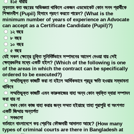
৪১৫ ধারায়
ন্যূনতম কত বছরের অভিজ্ঞতা থাকিলে একজন এডভোকেট কোন সনদ প্রার্থীকে
শিক্ষানবীশ (Pupil) হিসাবে গ্রহণ করতে পারেন? (What is the
minimum number of years of experience an Advocate
can accept as a Certificate Candidate (Pupil)?)
১২ বছর
৮ বছর
১০ বছর
৫ বছর
যেই সকল ক্ষেত্রে চুক্তি সুনিদির্ষ্টভাবে সম্পাদনের আদেশ দেওয়া যায় সেই
ক্ষেত্রগুলির মধ্যে একটি হইল? (Which of the following is one
of the areas in which the contract can be specifically
ordered to be executed?)
সম্মতিভুক্ত কাজটি করা না হইলে আর্থিকভাবে প্রচুর ক্ষতি হওয়ার সম্ভাবনা
থাকিবে
সম্মতিভুক্ত কাজটি এমন কারুকাজের যাহা অন্য কোন ব্যক্তি দ্বারা সম্পাদন
করা যায় না
যখন কোন কাজ যাহা করার জন্য সম্মত হইয়াছে তাহা পুরাপুরি বা অংশগত
একটি জিম্মায় অন্তর্গত
সবগুলো
বর্তমানে বাংলাদেশে কয় শ্রেণির ফৌজদারী আদালত আছে? (How many
types of criminal courts are there in Bangladesh at