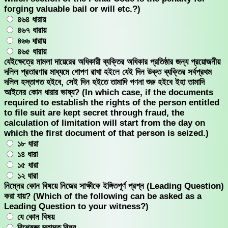
forging valuable bail or will etc.?)
৪৬৪ ধারায়
৪৬৭ ধারায়
৪৬৬ ধারায়
৪৬৫ ধারায়
যেইক্ষেত্রে মামলা দায়েরের অধিকারী ব্যক্তির অধিকার প্রতিষ্ঠার জন্য প্রয়োজনীয়
দলিল প্রতারণার মাধ্যমে গোপণ রাখা হইলে যেই দিন উক্ত ব্যক্তির সর্বপ্রথম
দলিল হস্তাগত হইবে, সেই দিন হইতে তামাদি গণনা শুরু হইবে ইহা তামাদি
আইনের কোন ধারার ভাষ্য? (In which case, if the documents
required to establish the rights of the person entitled
to file suit are kept secret through fraud, the
calculation of limitation will start from the day on
which the first document of that person is seized.)
১৮ ধারা
১৪ ধারা
১৫ ধারা
১২ ধারা
নিম্নের কোন বিষয়ে নিজের সাক্ষীকে ইঙ্গিতপূর্ণ প্রশ্ন (Leading Question)
করা যায়? (Which of the following can be asked as a
Leading Question to your witness?)
যে কোন বিষয়
বিশেষজ্ঞ মতামত বিষয়