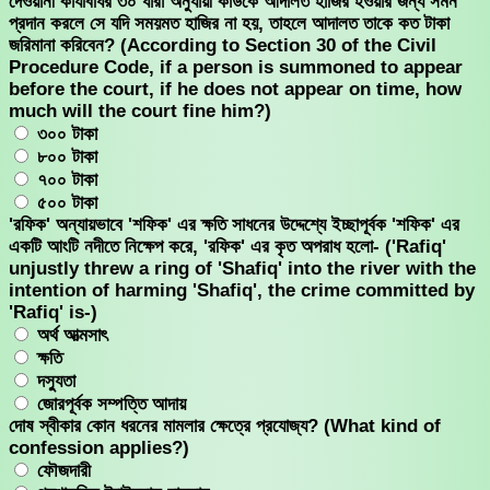
দেওয়ানী কার্যবিধির ৩০ ধারা অনুযায়ী কাউকে আদালত হাজির হওয়ার জন্য সমন
প্রদান করলে সে যদি সময়মত হাজির না হয়, তাহলে আদালত তাকে কত টাকা
জরিমানা করিবেন? (According to Section 30 of the Civil
Procedure Code, if a person is summoned to appear
before the court, if he does not appear on time, how
much will the court fine him?)
৩০০ টাকা
৮০০ টাকা
৭০০ টাকা
৫০০ টাকা
'রফিক' অন্যায়ভাবে 'শফিক' এর ক্ষতি সাধনের উদ্দেশ্যে ইচ্ছাপূর্বক 'শফিক' এর
একটি আংটি নদীতে নিক্ষেপ করে, 'রফিক' এর কৃত অপরাধ হলো- ('Rafiq'
unjustly threw a ring of 'Shafiq' into the river with the
intention of harming 'Shafiq', the crime committed by
'Rafiq' is-)
অর্থ আত্মসাৎ
ক্ষতি
দস্যুতা
জোরপূর্বক সম্পত্তি আদায়
দোষ স্বীকার কোন ধরনের মামলার ক্ষেত্রে প্রযোজ্য? (What kind of
confession applies?)
ফৌজদারী