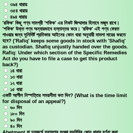
৩৯৪ ধারায়
৩৫৪ ধারায়
৪৯৪ ধারায়
'রফিক' কিছু পণ্য সামগ্রী 'শফিক' এর নিকট জিম্মাদার হিসাবে মজুদ রাখে।
'শফিক' উক্ত পণ্য অন্যায়ভাবে হস্তান্তর করে। 'রফিক' এই পণ্য ফেরত
পাওয়ার জন্য সুনিদির্ষ্ট প্রতিকার আইনের কোন ধারা অনুযায়ী মামলা দায়ের করতে
হবে? ('Rafiq' keeps some goods in stock with 'Shafiq'
as custodian. Shafiq unjustly handed over the goods.
Rafiq: Under which section of the Specific Remedies
Act do you have to file a case to get this product
back?)
১৪ ধারা
১৩ ধারা
১২ ধারা
১৫ ধারা
একটি আপীল নিস্পত্তির সময়সীমা কত দিন? (What is the time limit
for disposal of an appeal?)
৬০ দিন
১৮০ দিন
৯০ দিন
৪০ দিন
Abetment বা দুস্কর্মে সহায়তার সংজ্ঞা দন্ডবিধির কোন ধারায় বর্ণনা করা