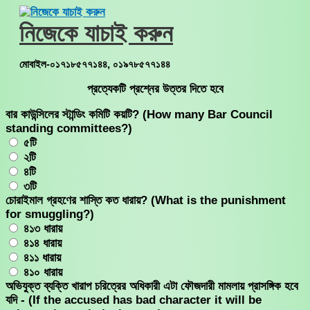
Skip
to
নিজেকে যাচাই করুন
content
মোবাইল-০১৭১৮৫৭৭১৪৪, ০১৯৭৮৫৭৭১৪৪
প্রত্যেকটি প্রশ্নের উত্তর দিতে হবে
বার কাউন্সিলের স্টান্ডিং কমিটি কয়টি? (How many Bar Council
standing committees?)
৫টি
২টি
৪টি
৩টি
চোরাইমাল গ্রহণের শাস্তি কত ধারায়? (What is the punishment
for smuggling?)
৪১৩ ধারায়
৪১৪ ধারায়
৪১১ ধারায়
৪১০ ধারায়
অভিযুক্ত ব্যক্তি খারাপ চরিত্রের অধিকারী এটা ফৌজদারী মামলায় প্রাসঙ্গিক হবে
যদি - (If the accused has bad character it will be