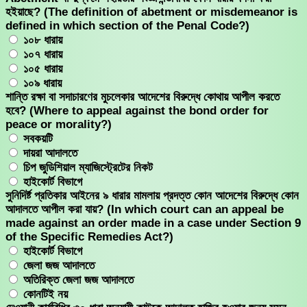
হইয়াছে? (The definition of abetment or misdemeanor is
defined in which section of the Penal Code?)
১০৮ ধারায়
১০৭ ধারায়
১০৫ ধারায়
১০৯ ধারায়
শান্তি রক্ষা বা সদাচারণের মুচলেকার আদেশের বিরুদ্ধে কোথায় আপীল করতে
হবে? (Where to appeal against the bond order for
peace or morality?)
সবকয়টি
দায়রা আদালতে
চিপ জুডিশিয়াল ম্যাজিস্ট্রেটের নিকট
হাইকোর্ট বিভাগে
সুনিদির্ষ্ট প্রতিকার আইনের ৯ ধারার মামলায় প্রদত্ত কোন আদেশের বিরুদ্ধে কোন
আদালতে আপীল করা যায়? (In which court can an appeal be
made against an order made in a case under Section 9
of the Specific Remedies Act?)
হাইকোর্ট বিভাগে
জেলা জজ আদালতে
অতিরিক্ত জেলা জজ আদালতে
কোনটিই নয়