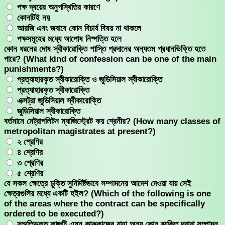
পক্ষ দ্বয়ের অনুপস্থিতির কারণে
কোনটিই নয়
আরজি এবং জবাবে কোন বিচার্য বিষয় না থাকলে
পক্ষসমূহের মধ্যে আপোষ নিষ্পত্তি হলে
কোন ধরনের দোষ স্বীকারোক্তি শাস্তি প্রদানের অন্যতম প্রধানভিক্তি হতে
পারে? (What kind of confession can be one of the main
punishments?)
প্রত্যাহারকৃত স্বীকারোক্তি ও জুডিসিয়াল স্বীকারোক্তি
প্রত্যাহারকৃত স্বীকারোক্তি
এক্সট্রা জুডিসিয়াল স্বীকারোক্তি
জুডিসিয়াল স্বীকারোক্তি
বর্তমানে মেট্রাপলিটন ম্যাজিস্ট্রেট কয় শ্রেনীর? (How many classes of
metropolitan magistrates at present?)
২ শ্রেণির
৪ শ্রেণির
৩ শ্রেণির
৫ শ্রেণির
যে সকল ক্ষেত্রে চুক্তি সুনিদির্ষ্টভাবে সম্পাদনের আদেশ দেওয়া যায় সেই
ক্ষেত্রগুলির মধ্যে একটি হইল? (Which of the following is one
of the areas where the contract can be specifically
ordered to be executed?)
সম্মতিভুক্ত কাজটি এমন কারুকাজের যাহা অন্য কোন ব্যক্তি দ্বারা সম্পাদন