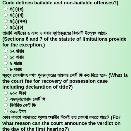
Code defines bailable and non-bailable offenses?)
৪(১)(ঙ)
৪(১)(খ)
৪(১)(কক)
৪(১)(চ)
তামাদি আইনের ৬ এবং ৭ ধারায় ব্যতিক্রমের বিধানটি উল্লেখ আছে-
(Sections 6 and 7 of the statute of limitations provide
for the exception.)
১২ ধারায়
১০ ধারায়
৯ ধারায়
৮ ধারায়
স্বত্ব ঘােষণাসহ দখল পুনরুদ্ধারের মামলার কোর্ট ফি কত দিতে হবে- (What is
the court fee for recovery of possession case
including declaration of title?)
৬০০ টাকা
এডভ্যালােরাম কোর্ট ফি
নির্ধারিত কোর্ট ফি
৩০০ টাকা
কোন কারণে আদালতে প্রথম শুনানীর দিনেই রায় ঘোষণা করতে পারে? (For
what reason can the court announce the verdict on
the day of the first hearing?)