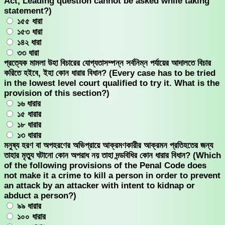
Act, Leading question cannot be asked while taking
statement?)
১৫৫ ধারা
১৫৩ ধারা
১৪২ ধারা
৩৩ ধারা
প্রত্যেক মামলা উহা বিচারের যোগ্যতাসম্পন্ন সর্বনিম্ন পর্যায়ের আদালতে বিচার
করিতে হইবে, ইহা কোন ধারার বিধান? (Every case has to be tried
in the lowest level court qualified to try it. What is the
provision of this section?)
১৬ ধারার
১৫ ধারার
১৮ ধারার
১৩ ধারার
মনুষ্য হরণ বা অপহরণের অভিপ্রায়ে আক্রমণকারীর আক্রমন প্রতিহতের জন্য
তাহার মৃত্যু ঘটানো কোন অপরাধ নয় তাহা দন্ডবিধির কোন ধারার বিধান? (Which
of the following provisions of the Penal Code does
not make it a crime to kill a person in order to prevent
an attack by an attacker with intent to kidnap or
abduct a person?)
৯৯ ধারার
১০০ ধারার