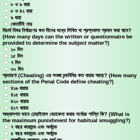
৮ ও ৯ ধারা
৮ ও ৪২ ধারা
৯ ধারা
কোনটিই নায়
বিচার্য বিষয় নির্ধারণের কত দিনের মধ্যে লিখিত বা প্রশ্নমালা প্রদান করা যাবে?
(How many days can the written or questionnaire be
provided to determine the subject matter?)
১০ দিন
১৫ দিন
৭ দিন
৩০ দিন
প্রতারণা (Cheating) এর সংজ্ঞা দন্ডবিধির কত ধারায় আছে? (How many
sections of the Penal Code define cheating?)
৪১৬ ধারায়
৪১৫ ধারায়
৪২০ ধারায়
৪১৭ ধারায়
অভ্যাসগত ভাবে চোরাইমাল বেচাকেনা করার সর্বোচ্চ শাস্তি কি? (What is
the maximum punishment for habitual smuggling?)
৭ বছর কারাদন্ড এবং অর্থদন্ড
৫ বছর কারাদন্ড এবং অর্থদন্ড