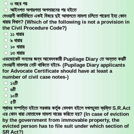
৩ বছর পর
আইনগত অপারগতা অপসারনের পর হইতে
দেওয়ানী কার্যবিধিতে একই বিষয়ে দুই আদালতে মামলা চলিতে পারেনা ইহা কোন
ধারার বিধান? (Which of the following is not a provision in
the Civil Procedure Code?)
১১ ধারার
৯ ধারার
১০ ধারার
১৩ ধারার
এডভোকেট সনদের জন্য আবেদনকারী Pupilage Diary তে অন্তত কয়টি
দেওয়ানী মামলার নোট থাকিতে হইবে- (Pupilage Diary applicants
for Advocate Certificate should have at least a
number of civil case notes-)
১২টি
৬টি
১০টি
৫টি
স্থাবর সম্পত্তি হইতে সরকার কর্তৃক বেদখল হইলে দখলচ্যুত ব্যক্তি S.R.Act
এর কোন ধারা মোতাবেক মামলা দায়ের করিতে হয়? (In case of eviction
by the government from immovable property, the
evicted person has to file suit under which section of
SR Act?)