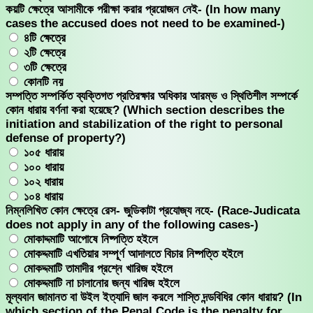
কয়টি ক্ষেত্রে আসামীকে পরীক্ষা করার প্রয়োজন নেই- (In how many
cases the accused does not need to be examined-)
৪টি ক্ষেত্রে
২টি ক্ষেত্রে
৩টি ক্ষেত্রে
কোনটি নয়
সম্পত্তি সম্পর্কিত ব্যক্তিগত প্রতিরক্ষার অধিকার আরম্ভ ও স্থিতিশীল সম্পর্কে
কোন ধারায় বর্ণনা করা হয়েছে? (Which section describes the
initiation and stabilization of the right to personal
defense of property?)
১০৫ ধারায়
১০০ ধারায়
১০২ ধারায়
১০৪ ধারায়
নিম্নলিখিত কোন ক্ষেত্রে রেস- জুডিকাটা প্রযোজ্য নহে- (Race-Judicata
does not apply in any of the following cases-)
মোকাদ্দমাটি আপোষে নিষ্পত্তি হইলে
মোকদ্দমাটি এখতিয়ার সম্পূর্ণ আদালতে বিচার নিষ্পত্তি হইলে
মোকদ্দমাটি তামাদীর প্রশ্নে খারিজ হইলে
মোকদ্দমাটি না চালানোর জন্য খারিজ হইলে
মূল্যবান জামানত বা উইল ইত্যাদি জাল করলে শাস্তি দন্ডবিধির কোন ধারায়? (In
which section of the Penal Code is the penalty for