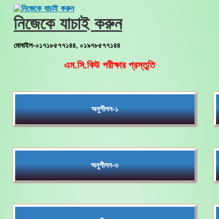
Skip
to
নিজেকে যাচাই করুন
content
মোবাইল-০১৭১৮৫৭৭১৪৪, ০১৯৭৮৫৭৭১৪৪
এম.সি.কিউ পরীক্ষার প্রস্তুতি
অনুশীলন-১
অনুশীলন-৩