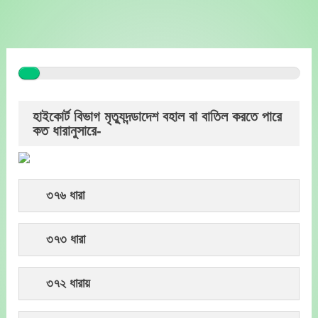
Skip
to
content
হাইকোর্ট বিভাগ মৃত্যুদন্ডাদেশ বহাল বা বাতিল করতে পারে
কত ধারানুসারে-
৩৭৬ ধারা
৩৭৩ ধারা
৩৭২ ধারায়