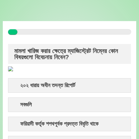
Skip
to
content
মামলা খারিজ করার ক্ষেত্রে ম্যাজিস্ট্রেট নিম্নের কোন
বিষয়গুলো বিবেচনায় নিবেন?
২০২ ধারায় অধীন তদন্ত রিপোর্ট
সবগুলি
ফরিয়াদী কর্তৃক শপথপূর্বক প্রদত্ত বিবৃতি থাকে