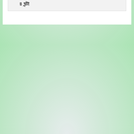
৪ ঘন্টা