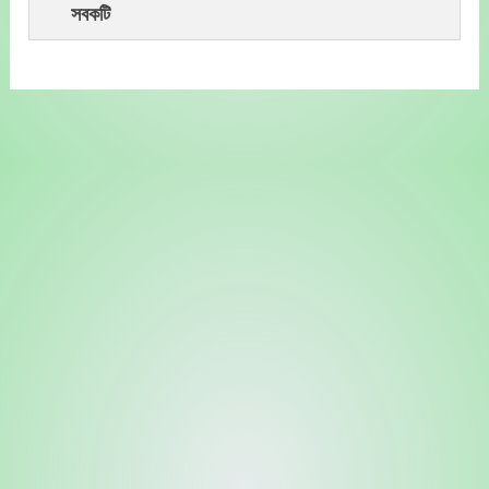
সবকটি