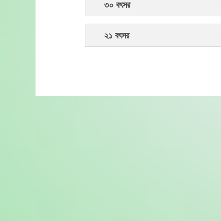
৩০ বৎসর
২১ বৎসর