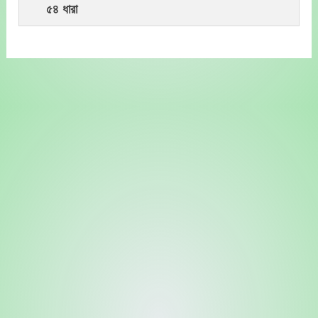
৫৪ ধারা