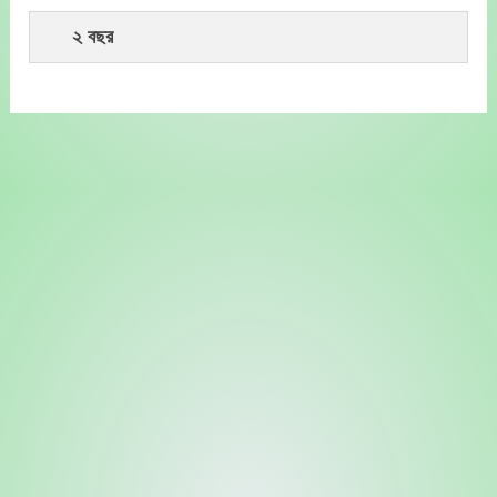
২ বছর