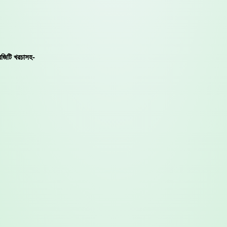
রজিটি খরচাসহ-