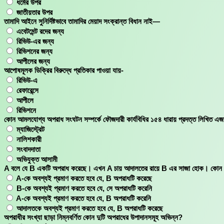
ধর্মের উপর
জাতীয়তার উপর
তামাদি আইনে সুনির্দিষ্টভাবে তামাদির মেয়াদ সংক্রান্ত বিধান নাই—
এবেটমেন্ট রদের জন্য
রিভিউ-এর জন্য
রিভিশনের জন্য
আপীলের জন্য
আপোষমূলক ডিক্রির বিরুদ্ধে প্রতিকার পাওয়া যায়-
রিভিউ-এ
রেফারেন্সে
আপীলে
রিভিশনে
কোন আমলযোগ্য অপরাধ সংঘটন সম্পর্কে ফৌজদারী কার্যবিধির ১৫৪ ধারায় প্রদত্ত লিখিত এজাহ
ম্যাজিস্ট্রেট
নালিশকারী
সংবাদদাতা
অভিযুক্ত আসামী
A বলে যে B একটি অপরাধ করেছে। এখন A চায় আদালতের রায়ে B এর সাজা হোক। কোন ব
A-কে অবশ্যই প্রমাণ করতে হবে যে, B অপরাধটি করেছে
B-কে অবশ্যই প্রমাণ করতে হবে যে, সে অপরাধটি করেনি
A-কে অবশ্যই প্রমাণ করতে হবে যে, B অপরাধটি করেনি
আদালতকে অবশ্যই প্রমাণ করতে হবে যে, B অপরাধটি করেছে
অপরাধীর সংখ্যা ছাড়া নিম্নবর্ণিত কোন দুটি অপরাধের উপাদানসমূহ অভিন্ন?