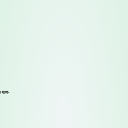
াদ হলো-