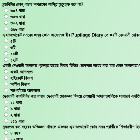
দন্ডবিধির কোন্ ধারার অপরাধের শাস্তি মৃত্যুদন্ড হবে না?
৩০৪ ধারা
৩০৩ ধারা
৩০২ ধারা
৩৯৬ ধারা
এ্যাডভোকেট সনদের জন্য কোন আবেদনকারীর Pupilage Diary তে কয়টি দেওয়ানী মোকদ্
৫টি
৬টি
১০টি
১২টি
একটি দেওয়ানী আদালত প্রদত্ত রায়ের বিষয়ে রিভিউ মোকদ্দমা দায়ের করা যায় কোন আদালতে?
একই আদালতে
হাইকোর্ট বিভাগ
আপীল বিভাগ
সমপর্যায়ের আদালতে
দেওয়ানী কার্যবিধির কত ধারায় দেওয়ানী মোকদ্দমা বিষয়ে দেওয়ানী আদালতগুলিকে সাধারণ এখত
১১ ধারা
৯ ধারা
২ ধারা
১৫১ ধারা
ন্যূনতম কত বছরের অভিজ্ঞতা থাকলে একজন এ্যাডভোকেট কোন সনদ প্রার্থীকে শিক্ষানবীশ হি
৮ বছর
১০ বছর