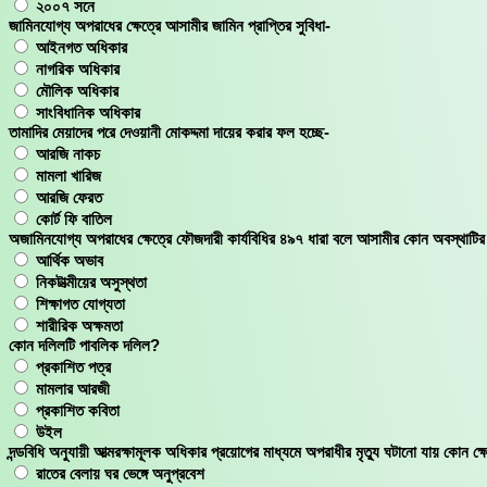
২০০৭ সনে
জামিনযোগ্য অপরাধের ক্ষেত্রে আসামীর জামিন প্রাপ্তির সুবিধা-
আইনগত অধিকার
নাগরিক অধিকার
মৌলিক অধিকার
সাংবিধানিক অধিকার
তামাদির মেয়াদের পরে দেওয়ানী মোকদ্দমা দায়ের করার ফল হচ্ছে-
আরজি নাকচ
মামলা খারিজ
আরজি ফেরত
কোর্ট ফি বাতিল
অজামিনযোগ্য অপরাধের ক্ষেত্রে ফৌজদারী কার্যবিধির ৪৯৭ ধারা বলে আসামীর কোন অবস্থাটি
আর্থিক অভাব
নিকটাত্মীয়ের অসুস্থতা
শিক্ষাগত যোগ্যতা
শারীরিক অক্ষমতা
কোন দলিলটি পাবলিক দলিল?
প্রকাশিত পত্র
মামলার আরজী
প্রকাশিত কবিতা
উইল
দন্ডবিধি অনুযায়ী আত্মরক্ষামূলক অধিকার প্রয়োগের মাধ্যমে অপরাধীর মৃত্যু ঘটানো যায় কোন ক্ষ
রাতের বেলায় ঘর ভেঙ্গে অনুপ্রবেশ