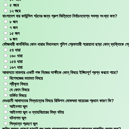
৫ বছর
১২ বছর
বাংলাদেশ বার কাউন্সিল গঠনের জন্য গ্রুপ ভিত্তিতে নির্বাচনযোগ্য সদস্য সংখ্যা কত?
৮ জন
৭ জন
১৫ জন
৯ জন
ফৌজদারী কার্যবিধির কোন ধারার বিধানবলে পুলিশ গ্রেফতারী পরোয়ানা ছাড়া কোন্ ব্যক্তিকে গ
৫৪ ধারা
১৬০ ধারা
১৫৪ ধারা
১৬৭ ধারা
আদালতে মামলার একটি পক্ষ নিজের সাক্ষীকে কোন্ বিষয়ে ইঙ্গিতপূর্ণ প্রশ্ন করতে পারে?
বিশেষজ্ঞের মতামত বিষয়ে
স্বীকৃত বিষয়ে
যে কোন বিষয়ে
তর্কিত বিষয়ে
দেওয়ানী আদালতের সিদ্ধান্তের বিষয়ে রিভিশন মোকদ্দমা দায়েরের প্রধান কারণ কি?
আইনগত ভুল
আইনগত ভুল ও ন্যায়বিচারের বিঘ্ন ঘটায়
ঘটনাগত ভুল
সিদ্ধান্ত গ্রহণে ভুল
জমির স্বত্ব ঘোষণা ছাড়াই শুধু দখল পুনরুদ্ধারের মোকদ্দমা দায়েরের তামাদির মেয়াদ কত?