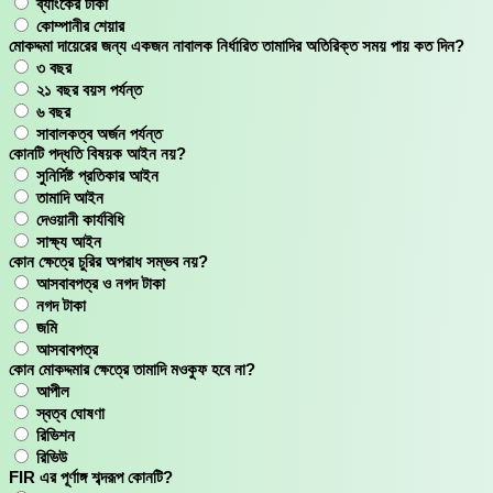
ব্যাংকের টাকা
কোম্পানীর শেয়ার
মোকদ্দমা দায়েরের জন্য একজন নাবালক নির্ধারিত তামাদির অতিরিক্ত সময় পায় কত দিন?
৩ বছর
২১ বছর বয়স পর্যন্ত
৬ বছর
সাবালকত্ব অর্জন পর্যন্ত
কোনটি পদ্ধতি বিষয়ক আইন নয়?
সুনির্দিষ্ট প্রতিকার আইন
তামাদি আইন
দেওয়ানী কার্যবিধি
সাক্ষ্য আইন
কোন ক্ষেত্রে চুরির অপরাধ সম্ভব নয়?
আসবাবপত্র ও নগদ টাকা
নগদ টাকা
জমি
আসবাবপত্র
কোন মোকদ্দমার ক্ষেত্রে তামাদি মওকুফ হবে না?
আপীল
স্বত্ব ঘোষণা
রিভিশন
রিভিউ
FIR এর পূর্ণাঙ্গ শব্দরূপ কোনটি?