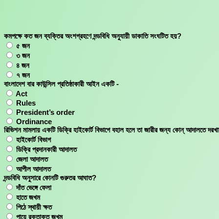
Skip
to
content
কমপক্ষে কত জন ব্যক্তির অংশগ্রহণে দন্ডবিধি অনুযায়ী ডাকাতি সংঘটিত হয়?
৫ জন
৩ জন
৪ জন
৭ জন
বাংলাদেশ বার কাউন্সিল প্রতিষ্ঠাকারী আইন একটি -
Act
Rules
President’s order
Ordinance
রিভিশন মামলায় একটি ডিক্রি হাইকোর্ট বিভাগে বহাল হলে তা জারীর জন্য কোন্ আদালতে দর
হাইকোর্ট বিভাগ
ডিক্রি প্রদানকারী আদালত
জেলা আদালত
আপীল আদালত
দন্ডবিধি অনুসারে কোনটি গুরুতর আঘাত?
দাঁত ভেঙ্গে ফেলা
হাতে জখম
পিঠে স্থায়ী ক্ষত
পায়ে রক্তাক্ত জখম