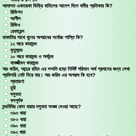
আদালত একতরফা ডিক্রি বাতিলের আদেশ দিলে বাদীর প্রতিকার কি?
রিভিশন
আপীল
রিভিও
রেফারেন্স
ডাকাতির সাথে খুনের অপরাধের সর্বোচ্চ শাস্তি কি?
১২ বছর কারাদন্ড
মৃত্যুদন্ড
১০ বছর কারাদন্ড ও অর্থদন্ড
যাবজ্জীবন কারাদন্ড
আঃ করিম, আব্দুর রহিম এর সম্মতি ছাড়া নিদির্ষ্ট পরিমান অর্থ প্রদানের জন্য লেখা
প্রমিসরি নোট নিয়ে যায়। আঃ করিম এর অপরাধ কি হবে?
প্রতারণা
চুরি
দস্যুতা
বলপূর্বক
দন্ডবিধির কোন ধারায় দস্যুতা সংজ্ঞা দেওয়া আছে?
৩৯৩ ধারা
৩৮০ ধারা
৩৯০ ধারা
৩৯২ ধারা