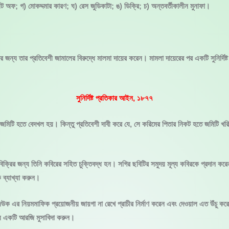
েট অফ; গ) মোকদ্দমার কারণ; ঘ) রেস জুডিকাটা; ঙ) ডিক্রি; চ) অন্তবর্তীকালীন মুনাফা।
জন্য তার প্রতিবেশী জামালের বিরুদ্ধে মালমা দায়ের করেন। মামলা দায়েরের পর একটি সুনির্দি
সুনির্দিষ্ট প্রতিকার আইন, ১৮৭৭
জমিটি হতে বেদখল হয়। কিন্তু প্রতিবেশী দাবী করে যে, সে করিমের পিতার নিকট হতে জমিটি খর
রির জন্য তিনি কবিরের সহিত চুক্তিবদ্ধ হন। সগির ছবিটির সমুদয় মূল্য কবিরকে প্রদান করে
ক ব্যাখ্যা করুন।
াজউক এর নিয়মমাফিক প্রয়োজনীয় জায়গা না রেখে প্রাচীর নির্মাণ করেন এবং দেওয়াল এত উঁচু 
ে একটি আরজি মুসাবিদা করুন।