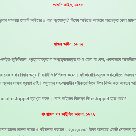
তামাদি আইন, ১৯০৮
ার মামলায় তামাদি আইনের ৫ ধারা প্রযোজ্য? বিশেষ আইনের আওতায় দায়েরকৃত কোন মামলার ক্
সাক্ষ্য আইন, ১৮৭২
া এক্সট্রা-জুডিশিয়াল, প্রত্যাহারকৃত বা অপ্রত্যাহারকৃত যা-ই হোক না কেন, এককভাবে আসামীকে
ইনের ১৬৪ ধারার বিধান অনুযায়ী যথারীতি লিপিবদ্ধ করেন। স্বীকারোক্তিমূলক জবানবন্দীতে ত
্রকার সাক্ষ্য প্রমাণ নেই। শুধুমাত্র সহ-আসামীর স্বীকারোক্তির উপর নির্ভর করে আবদুল আজ
rine of estoppel ব্যাখ্যা করুন। কোন আইনের বিরুদ্ধে কি estoppel হতে পারে?
বাংলাদেশ বার কাউন্সিল আদেশ, ১৯৭২
বে তাদের মামলা দায়ের ও পরিচালনা করতেন। ৫,০০,০০০/- টাকা আদায়ের একটি মোকদ্দমা ব্যা