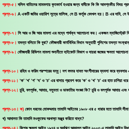
প্রশ্ন-৫।
দলিল বাতিলের মামমলায় কৃতকার্য হওয়ার জন্য বাদীকে কি কি আবশ্যকীয় বিষয় প্
প্রশ্ন-৬।
A একটি জমির ওয়ারিশ সূত্রে মালিক, সে B কর্তৃক বেদখল হয়। B এর দাবি, সে উ
প্রশ্ন-৭।
সি আর ও জি আর মামলা এর মধ্যে পার্থক্য আলোচনা কর। একজন ম্যাজিস্ট্রেট কি 
প্রশ্ন-৮।
তদন্ত বলিতে কি বুঝ? ফৌজদারী কার্যবিধির বিধান অনুযায়ী পুলিশের তদন্ত সংক্র
প্রশ্ন-৯।
ফৌজদারী রিভিশন মামলা শুনানীতে হাইকোট বিভাগ ও দায়রা জজের ক্ষমতা আলোচনা
প্রশ্ন-১০।
রহিম ও ফরিদ পরস্পরের বন্ধু। দশ বৎসর যাবত অংশীদারের ব্যবসা করে ব্যবসার এক
প্রশ্ন-১১।
‘ক’ ‘খ’ ‘গ’ ‘ঘ’ ও ‘চ’ এর বাসায় প্রবেশ করে ‘ক’ ও ‘খ’ ‘চ’ এর হাত চাপিয়া 
প্রশ্ন-১২।
চুরি, বলপূর্বক, আদায়, দস্যুতা ও ডাকাতির সংজ্ঞা কি? চুরি ও বলপূর্বক আদায় 
প্রশ্ন-১৩। ক)
কোন ধরনের মোকদ্দমায় তামাদি আইনের ১৯০৮ এর ৫ ধারার মতে তামাদি সীমা 
খ) আদালত কি তামাদি মওকুফের দরখস্ত মঞ্জুর করিতে বাধ্য?
প্রশ্ন-১৪।
বিশেষ ক্ষমতা আইন ১৯৭৪ ও অর্থঋণ আদালত আইন ২০০৩ এ তামাদি আইন বিধান 