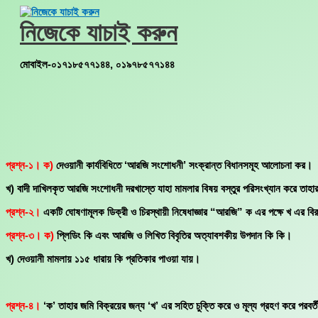
Skip
to
নিজেকে যাচাই করুন
content
মোবাইল-০১৭১৮৫৭৭১৪৪, ০১৯৭৮৫৭৭১৪৪
প্রশ্ন-১। ক)
দেওয়ানী কার্যবিধিতে ‘আরজি সংশোধনী’ সংক্রান্ত বিধানসমূহ আলোচনা কর।
খ) বাদী দাখিলকৃত আরজি সংশোধনী দরখাস্তে যাহা মামলার বিষয় বস্তুর পরিসংখ্যান করে তাহার
প্রশ্ন-২।
একটি ঘোষণামূলক ডিক্রী ও চিরস্থায়ী নিষেধাজ্ঞার “আরজি” ক এর পক্ষে খ এর বিরুদ
প্রশ্ন-৩। ক)
প্লিডিং কি এবং আরজি ও লিখিত বিবৃতির অত্যাবশকীয় উপদান কি কি।
খ) দেওয়ানী মামলায় ১১৫ ধারায় কি প্রতিকার পাওয়া যায়।
প্রশ্ন-৪।
‘ক’ তাহার জমি বিক্রয়ের জন্য ‘খ’ এর সহিত চুক্তি করে ও মূল্য গ্রহণ করে পরবর্