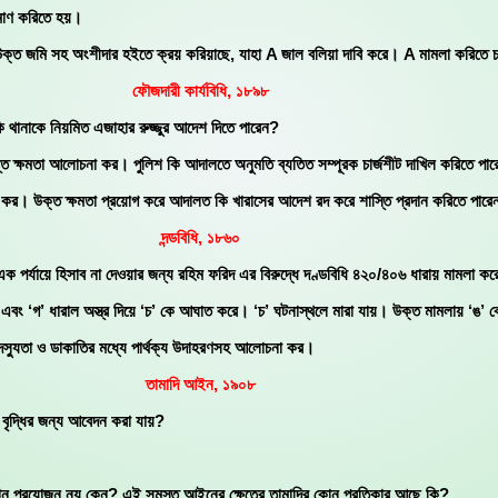
রমাণ করিতে হয়।
ক্ত জমি সহ অংশীদার হইতে ক্রয় করিয়াছে, যাহা A জাল বলিয়া দাবি করে। A মামলা করিতে চা
ফৌজদারী কার্যবিধি, ১৮৯৮
থানাকে নিয়মিত এজাহার রুজ্জুর আদেশ দিতে পারেন?
ান্ত ক্ষমতা আলোচনা কর। পুলিশ কি আদালতে অনুমতি ব্যতিত সম্পূরক চার্জশীট দাখিল করিতে পা
 কর। উক্ত ক্ষমতা প্রয়োগ করে আদালত কি খারাসের আদেশ রদ করে শাস্তি প্রদান করিতে পারে
দন্ডবিধি, ১৮৬০
 পর্যায়ে হিসাব না দেওয়ার জন্য রহিম ফরিদ এর বিরুদ্ধে দণ্ডবিধি ৪২০/৪০৬ ধারায় মামলা ক
ধরে এবং ‘গ’ ধারাল অস্ত্র দিয়ে ‘চ’ কে আঘাত করে। ‘চ’ ঘটনাস্থলে মারা যায়। উক্ত মামলায
এবং দস্যুতা ও ডাকাতির মধ্যে পার্থক্য উদাহরণসহ আলোচনা কর।
তামাদি আইন, ১৯০৮
বৃদ্ধির জন্য আবেদন করা যায়?
প্রয়োজন নয় কেন? এই সমস্ত আইনের ক্ষেত্রে তামাদির কোন প্রতিকার আছে কি?